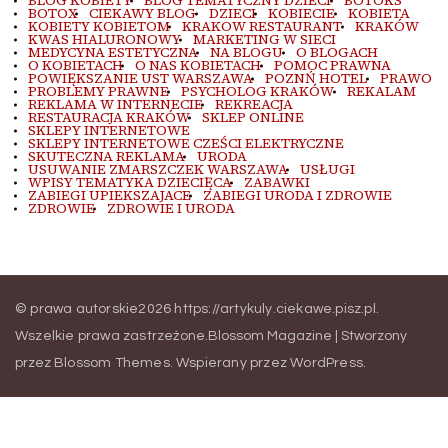
BLOG KOBIETY
BLOG TEMATYCZNY DZIECI
BOTOKS
BOTOX
CIEKAWY BLOG
DZIECI
KOBIECIE
KOBIETA
KOBIETY KOBIETOM
KRAKOW RESTAURANT
KRAKÓW
KWAS HIALURONOWY
MARKETING W SIECI
MEDYCYNA ESTETYCZNA
NA BLOGU
O BLOGACH
O KOBIETACH
O NAS KOBIETACH
POMOC PRAWNA
POWIĘKSZANIE UST WARSZAWA
POZNŃ HOTEL
PRAWO
PROBLEMY PRAWNE
PSYCHOLOG KRAKÓW
REKALAM
REKLAMA W INTERNECIE
REKREACJA
RESTAURACJA KRAKÓW
SKLEP ONLINE
SKLEPY INTERNETOWE
SKLEPY INTERNETOWE CZEŚCI ELEKTRYCZNE
SKUTECZNA REKLAMA
URODA
USUWANIE ZMARSZCZEK WARSZAWA
USŁUGI
WPISY TEMATYKA DZIECIĘCA
ZABAWKI
ZABIEGI UPIEKSZAJACE
ZABIEGI URODA I ZDROWIE
ZDROWIE
ZDROWIE I URODA
© prawa autorskie2026
https://artykuly.ciekawe.pisz.pl
.
Wszelkie prawa zastrzeżone.
Blossom Magazine | Stworzony
przez
Blossom Themes
.
Wspierany przez
WordPress
.