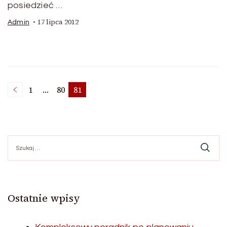
posiedzieć …
17 lipca 2012
Admin
Stronicowanie
1
…
80
81
Strona
Strona
Strona
wpisów
Szukaj:
Ostatnie wpisy