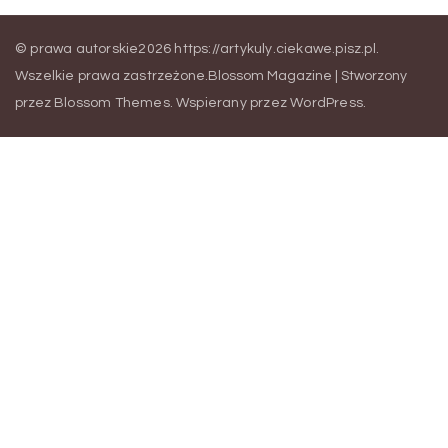
© prawa autorskie2026
https://artykuly.ciekawe.pisz.pl
.
Wszelkie prawa zastrzeżone.
Blossom Magazine | Stworzony
przez
Blossom Themes
.
Wspierany przez
WordPress
.