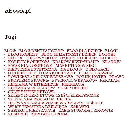
zdrowie.pl
Tagi
BLOG
BLOG DENTYSTYCZNY
BLOG DLA DZIECI
BLOGI
BLOG KOBIETY
BLOG TEMATYCZNY DZIECI
BOTOKS
BOTOX
CIEKAWY BLOG
DZIECI
KOBIECIE
KOBIETA
KOBIETY KOBIETOM
KRAKOW RESTAURANT
KRAKÓW
KWAS HIALURONOWY
MARKETING W SIECI
MEDYCYNA ESTETYCZNA
NA BLOGU
O BLOGACH
O KOBIETACH
O NAS KOBIETACH
POMOC PRAWNA
POWIĘKSZANIE UST WARSZAWA
POZNŃ HOTEL
PRAWO
PROBLEMY PRAWNE
PSYCHOLOG KRAKÓW
REKALAM
REKLAMA W INTERNECIE
REKREACJA
RESTAURACJA KRAKÓW
SKLEP ONLINE
SKLEPY INTERNETOWE
SKLEPY INTERNETOWE CZEŚCI ELEKTRYCZNE
SKUTECZNA REKLAMA
URODA
USUWANIE ZMARSZCZEK WARSZAWA
USŁUGI
WPISY TEMATYKA DZIECIĘCA
ZABAWKI
ZABIEGI UPIEKSZAJACE
ZABIEGI URODA I ZDROWIE
ZDROWIE
ZDROWIE I URODA