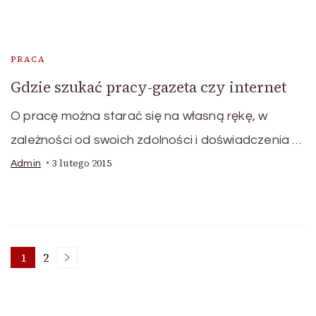
PRACA
Gdzie szukać pracy-gazeta czy internet
O pracę można starać się na własną rękę, w
zależności od swoich zdolności i doświadczenia …
3 lutego 2015
Admin
Stronicowanie
1
2
Strona
Strona
wpisów