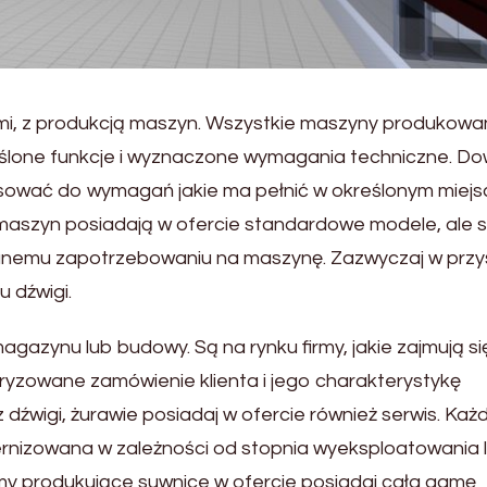
nymi, z produkcją maszyn. Wszystkie maszyny produkowa
lone funkcje i wyznaczone wymagania techniczne. Do
sować do wymagań jakie ma pełnić w określonym miejs
ą maszyn posiadają w ofercie standardowe modele, ale s
anemu zapotrzebowaniu na maszynę. Zazwyczaj w przy
 dźwigi.
gazynu lub budowy. Są na rynku firmy, jakie zajmują si
yzowane zamówienie klienta i jego charakterystykę
dźwigi, żurawie posiadaj w ofercie również serwis. Każ
izowana w zależności od stopnia wyeksploatowania 
Firmy produkujące suwnice w ofercie posiadaj cała gamę