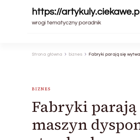
https://artykuly.ciekawe.pi
wrogi tematyczny poradnik
Strona główna
biznes
Fabryki parają się wyt
BIZNES
Fabryki parają
maszyn dyspon