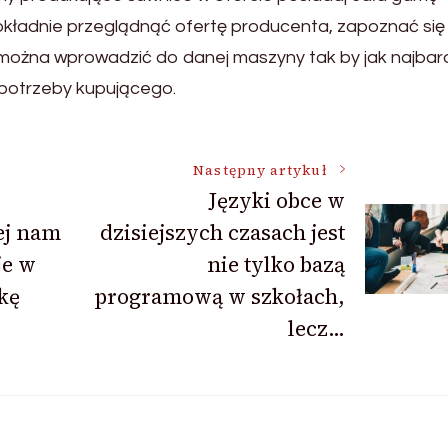
okładnie przeglądnąć ofertę producenta, zapoznać się
 można wprowadzić do danej maszyny tak by jak najbard
potrzeby kupującego.
Następny artykuł
Języki obce w
ej nam
dzisiejszych czasach jest
je w
nie tylko bazą
kę
programową w szkołach,
lecz…