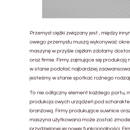
Przemysł ciężki związany jest , między in
owego przemysłu muszą wykonywać okreś
maszynę w przyśle ciężkim zdołamy dosto
oraz firmie. Firmy zajmujące się produkcj
w stanie podołać najbardziej zaawansow
jesteśmy w stanie spotkać rożnego rodzaju
To nie odłączny element każdego portu, ma
produkcja owych urządzeń pod scharakter
branżową. Firmy produkujące suwnice oraz 
maszyna użytkowana może zostać zmodern
przydzielonej jej nowej funkcjonalności. 