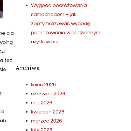
Wygoda podróżowania
samochodem – jak
zoptymalizować wygodę
podróżowania w codziennym
ne dla
użytkowaniu
wolną
cu
ą też
Archiwa
śle
lipiec 2026
ę
czerwiec 2026
maj 2026
da
kwiecień 2026
lub
marzec 2026
luty 2026