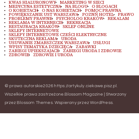
KWAS HIALURONOWY
MARKETING W SIECI
MEDYCYNA ESTETYCZNA
NA BLOGU
O BLOGACH
O KOBIETACH
O NAS KOBIETACH
POMOC PRAWNA
POWIĘKSZANIE UST WARSZAWA
POZNŃ HOTEL
PRAWO
PROBLEMY PRAWNE
PSYCHOLOG KRAKÓW
REKALAM
REKLAMA W INTERNECIE
REKREACJA
RESTAURACJA KRAKÓW
SKLEP ONLINE
SKLEPY INTERNETOWE
SKLEPY INTERNETOWE CZEŚCI ELEKTRYCZNE
SKUTECZNA REKLAMA
URODA
USUWANIE ZMARSZCZEK WARSZAWA
USŁUGI
WPISY TEMATYKA DZIECIĘCA
ZABAWKI
ZABIEGI UPIEKSZAJACE
ZABIEGI URODA I ZDROWIE
ZDROWIE
ZDROWIE I URODA
© prawa autorskie2026
https://artykuly.ciekawe.pisz.pl
.
Wszelkie prawa zastrzeżone.
Blossom Magazine | Stworzony
przez
Blossom Themes
.
Wspierany przez
WordPress
.