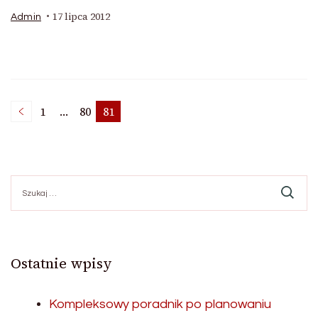
17 lipca 2012
Admin
Stronicowanie
1
…
80
81
Strona
Strona
Strona
wpisów
Szukaj:
Ostatnie wpisy
Kompleksowy poradnik po planowaniu