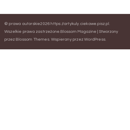
© prawa autorskie2026
https://artykuly.ciekawe.pisz.pl
.
Wszelkie prawa zastrzeżone.
Blossom Magazine | Stworzony
przez
Blossom Themes
.
Wspierany przez
WordPress
.