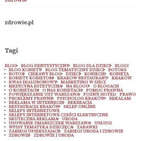
zdrowie.pl
Tagi
BLOG
BLOG DENTYSTYCZNY
BLOG DLA DZIECI
BLOGI
BLOG KOBIETY
BLOG TEMATYCZNY DZIECI
BOTOKS
BOTOX
CIEKAWY BLOG
DZIECI
KOBIECIE
KOBIETA
KOBIETY KOBIETOM
KRAKOW RESTAURANT
KRAKÓW
KWAS HIALURONOWY
MARKETING W SIECI
MEDYCYNA ESTETYCZNA
NA BLOGU
O BLOGACH
O KOBIETACH
O NAS KOBIETACH
POMOC PRAWNA
POWIĘKSZANIE UST WARSZAWA
POZNŃ HOTEL
PRAWO
PROBLEMY PRAWNE
PSYCHOLOG KRAKÓW
REKALAM
REKLAMA W INTERNECIE
REKREACJA
RESTAURACJA KRAKÓW
SKLEP ONLINE
SKLEPY INTERNETOWE
SKLEPY INTERNETOWE CZEŚCI ELEKTRYCZNE
SKUTECZNA REKLAMA
URODA
USUWANIE ZMARSZCZEK WARSZAWA
USŁUGI
WPISY TEMATYKA DZIECIĘCA
ZABAWKI
ZABIEGI UPIEKSZAJACE
ZABIEGI URODA I ZDROWIE
ZDROWIE
ZDROWIE I URODA